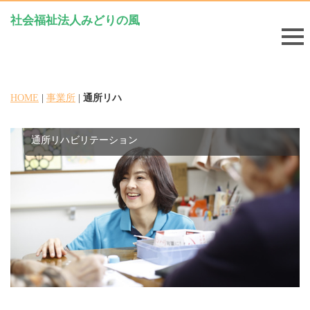
社会福祉法人みどりの風
HOME
|
事業所
|
通所リハ
通所リハビリテーション
通所リハビリテーション