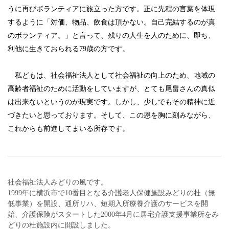
うに再びボランティアに旅立った方です。正に先程の言葉を体現
するように「対価、物品、飲食は頂かない。自己完結するのが真
のボランティア。」と言って、残りの人生を人のために、即ち、
利他に生きておられる79歳の方です。
私どもは、社会福祉法人として社会福祉の向上のため、地域の
高齢者福祉のために活動をしていますが、とても尾畠さんの真似
は出来ないというのが現実です。しかし、少しでもその精神に近
づきたいと思っております。そして、この恩を胸に刻みながら、
これからも前進してまいる所存です。
社会福祉法人みどりの風です。
1999年に横浜市で10番目となる介護老人保健施設みどりの杜（無
低事業）を開設、通所リハ、短期入所療養介護のサービスを開
始、介護保険がスタートした2000年4月に居宅介護支援事業所をみ
どりの杜施設内に開設しました。