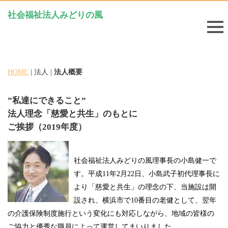
社会福祉法人みどりの風
HOME
| 法人 |
法人概要
”私達にできること”
法人理念「慈愛と共生」のもとに
ご挨拶（2019年度）
社会福祉法人みどりの風理事長の小島健一で
す。
平成11年2月22日、小島武子初代理事長に
より「慈愛と共生」の理念の下、当施設は開
設され、横浜市で10番目の老健として、翌年
の介護保険制度施行という変化にも対応しながら、地域の皆様の
ご協力と優秀な職員によって運営してまいりました。