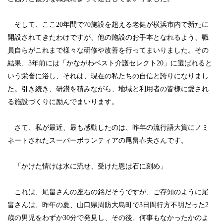
そして、ここ20年間で70施設を超える老健が横浜市内で新たに
開設されてきたわけですが、他の施設のお手本となれるよう、職
員自らがこれまで様々な研修や改善を行ってまいりました。その
結果、3年前には「かながわベスト介護セレクト20」に選ばれると
いう栄誉に浴し、それは、現在の私たちの自信と誇りになりまし
た。引き続き、研鑽を積みながら、地域と利用者の皆様に愛され
る施設づくりに励んでまいります。
さて、私が最近、最も感動したのは、昨年の流行語大賞にノミ
ネートされたスーパーボランティアの尾畠春夫さんです。
「かけた情けは水に流せ、受けた恩は石に刻め」
これは、尾畠さんの座右の銘だそうですが、ご存知のように尾
畠さんは、昨年の夏、山口県周防大島町で3日間行方不明だった2
歳の男児をわずか30分で発見し、その後、何事もなかったかのよ